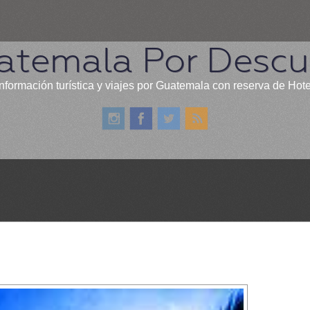
atemala Por Descub
nformación turística y viajes por Guatemala con reserva de Hot