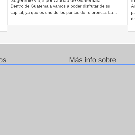
Sugerente viaje por Ciudad de Guatemala
I
Dentro de Guatemala vamos a poder disfrutar de su
A
capital, ya que es uno de los puntos de referencia. La…
pa
d
os
Más info sobre