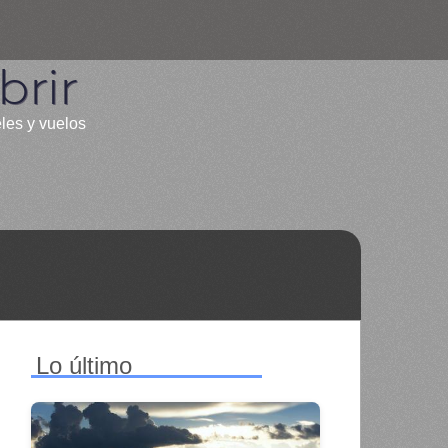
rir
eles y vuelos
Lo último