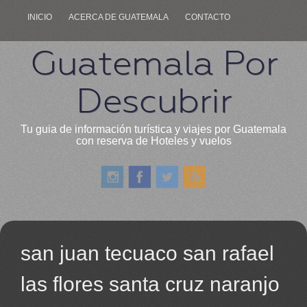
INICIO
ACERCA DE GUATEMALA
CONTACTO
Guatemala Por
Descubrir
Tu guia de información turística y viajes por Guatemala
con reserva de Hoteles y vuelos
san juan tecuaco san rafael
las flores santa cruz naranjo