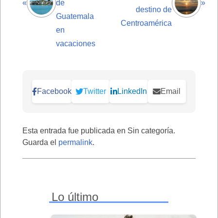
«
de
»
destino de
Guatemala
Centroamérica
en
vacaciones
Facebook
Twitter
LinkedIn
Email
Esta entrada fue publicada en Sin categoría.
Guarda el
permalink
.
Lo último