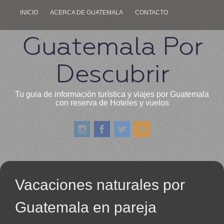
INICIO
ACERCA DE GUATEMALA
CONTACTO
Guatemala Por
Descubrir
Tu guia de información turística y viajes por Guatemala
con reserva de Hoteles y vuelos
Vacaciones naturales por
Guatemala en pareja