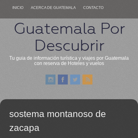
INICIO
ACERCA DE GUATEMALA
CONTACTO
Guatemala Por
Descubrir
Tu guia de información turística y viajes por Guatemala
con reserva de Hoteles y vuelos
sostema montanoso de
zacapa