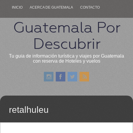
INICIO
ACERCA DE GUATEMALA
CONTACTO
Guatemala Por
Descubrir
Tu guia de información turística y viajes por Guatemala
con reserva de Hoteles y vuelos
retalhuleu