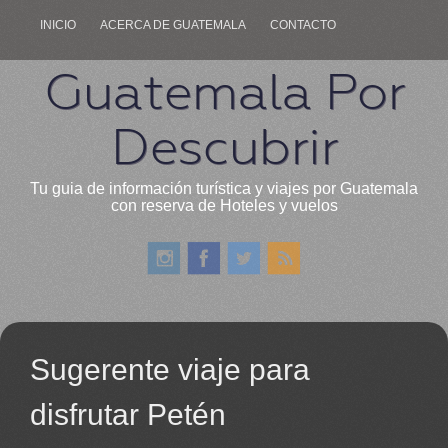
INICIO
ACERCA DE GUATEMALA
CONTACTO
Guatemala Por
Descubrir
Tu guia de información turística y viajes por Guatemala
con reserva de Hoteles y vuelos
Sugerente viaje para
disfrutar Petén