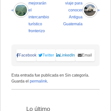
mejorarán
viaje para
«
el
conocer
»
intercambio
Antigua
turístico
Guatemala
fronterizo
Facebook
Twitter
LinkedIn
Email
Esta entrada fue publicada en Sin categoría.
Guarda el
permalink
.
Lo último