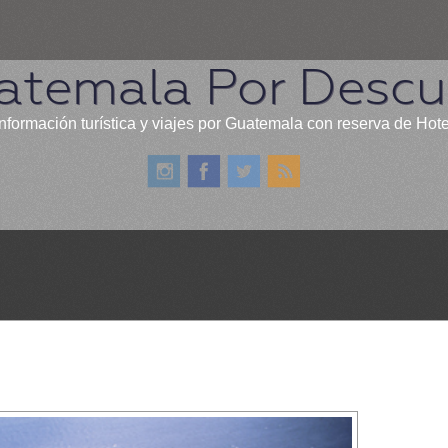
atemala Por Descub
nformación turística y viajes por Guatemala con reserva de Hot