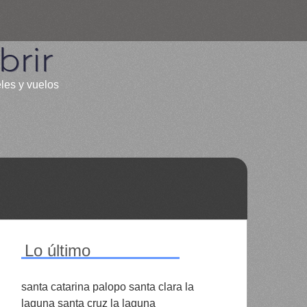
rir
eles y vuelos
Lo último
santa catarina palopo santa clara la
laguna santa cruz la laguna