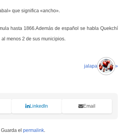
abal» que significa «ancho».
uimula hasta 1866.Además de español se habla Quekchí
n al menos 2 de sus municipios.
jalapa
»
LinkedIn
Email
. Guarda el
permalink
.