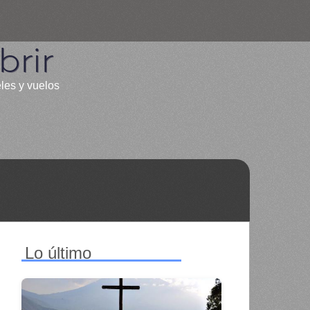
rir
eles y vuelos
Lo último