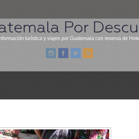
atemala Por Descub
nformación turística y viajes por Guatemala con reserva de Hot