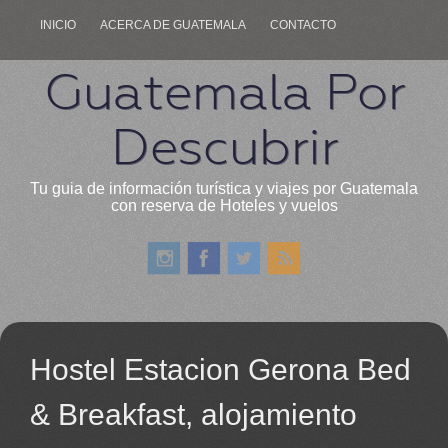
INICIO
ACERCA DE GUATEMALA
CONTACTO
Guatemala Por
Descubrir
Tu guia de información turística y viajes por Guatemala
con reserva de Hoteles y vuelos
Hostel Estacion Gerona Bed
& Breakfast, alojamiento