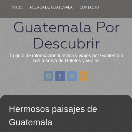
INICIO
ACERCA DE GUATEMALA
CONTACTO
Guatemala Por
Descubrir
Tu guia de información turística y viajes por Guatemala
con reserva de Hoteles y vuelos
Hermosos paisajes de
Guatemala