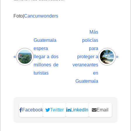
Foto|
Cancunwonders
Más
Guatemala
policías
espera
para
«
llegar a dos
proteger a
»
millones de
veraneantes
turistas
en
Guatemala
Facebook
Twitter
LinkedIn
Email