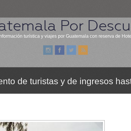
atemala Por Descub
nformación turística y viajes por Guatemala con reserva de Hot
nto de turistas y de ingresos has