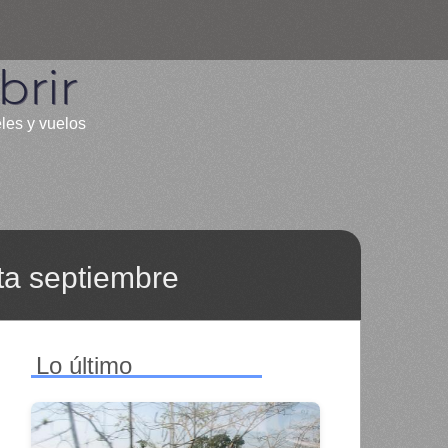
rir
eles y vuelos
ta septiembre
Lo último