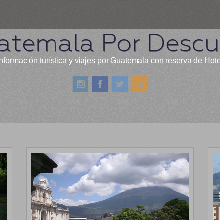
atemala Por Descub
nformación turística y viajes por Guatemala con reserva de Hot