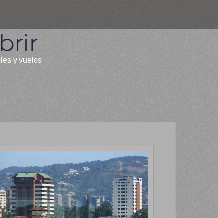
rir
eles y vuelos