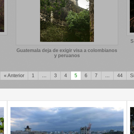
S
Guatemala deja de exigir visa a colombianos
y peruanos
« Anterior
1
…
3
4
5
6
7
…
44
S